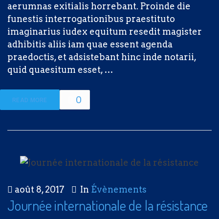
aerumnas exitialis horrebant. Proinde die
funestis interrogationibus praestituto
imaginarius iudex equitum resedit magister
adhibitis aliis iam quae essent agenda
praedoctis, et adsistebant hinc inde notarii,
quid quaesitum esset, …
0
READ MORE
août 8, 2017
In
Évènements
Journée internationale de la résistance