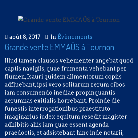
août 8, 2017
In
Évènements
Grande vente EMMAÜS à Tournon
Illud tamen clausos vehementer angebat quod
captis navigiis, quae frumenta vehebant per
flumen, Isauri quidem alimentorum copiis
adfluebant, ipsi vero solitarum rerum cibos
iam consumendo inediae propinquantis
aerumnas exitialis horrebant. Proinde die
funestis interrogationibus praestituto
imaginarius iudex equitum resedit magister
adhibitis aliis iam quae essent agenda
praedoctis, et adsistebant hinc inde notarii,